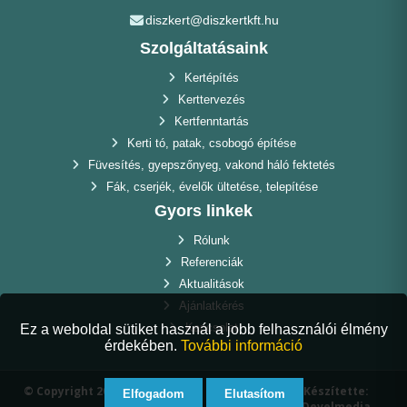
diszkert@diszkertkft.hu
Szolgáltatásaink
Kertépítés
Kerttervezés
Kertfenntartás
Kerti tó, patak, csobogó építése
Füvesítés, gyepszőnyeg, vakond háló fektetés
Fák, cserjék, évelők ültetése, telepítése
Gyors linkek
Rólunk
Referenciák
Aktualitások
Ajánlatkérés
Kapcsolat
Ez a weboldal sütiket használ a jobb felhasználói élmény
érdekében.
További információ
© Copyright 2025 Díszkert Kft.. Minden jog
Készítette:
Elfogadom
Elutasítom
fenntartva.
Develmedia