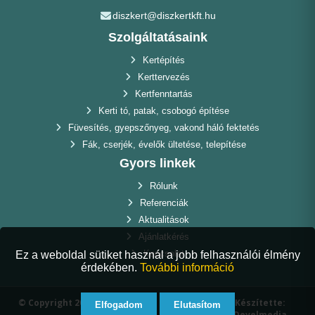
diszkert@diszkertkft.hu
Szolgáltatásaink
Kertépítés
Kerttervezés
Kertfenntartás
Kerti tó, patak, csobogó építése
Füvesítés, gyepszőnyeg, vakond háló fektetés
Fák, cserjék, évelők ültetése, telepítése
Gyors linkek
Rólunk
Referenciák
Aktualitások
Ajánlatkérés
Kapcsolat
Ez a weboldal sütiket használ a jobb felhasználói élmény
érdekében.
További információ
© Copyright 2025 Díszkert Kft.. Minden jog
Készítette:
Elfogadom
Elutasítom
fenntartva.
Develmedia