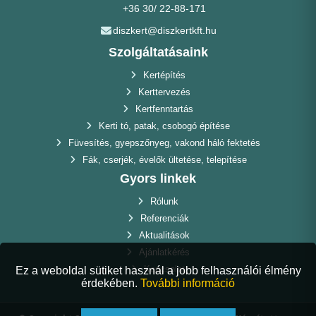
+36 30/ 22-88-171
diszkert@diszkertkft.hu
Szolgáltatásaink
Kertépítés
Kerttervezés
Kertfenntartás
Kerti tó, patak, csobogó építése
Füvesítés, gyepszőnyeg, vakond háló fektetés
Fák, cserjék, évelők ültetése, telepítése
Gyors linkek
Rólunk
Referenciák
Aktualitások
Ajánlatkérés
Kapcsolat
Ez a weboldal sütiket használ a jobb felhasználói élmény
érdekében.
További információ