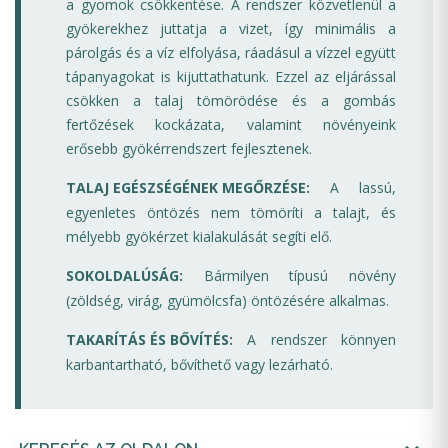
a gyomok csökkentése. A rendszer közvetlenül a
gyökerekhez juttatja a vizet, így minimális a
párolgás és a víz elfolyása, ráadásul a vízzel együtt
tápanyagokat is kijuttathatunk. Ezzel az eljárással
csökken a talaj tömörödése és a gombás
fertőzések kockázata, valamint növényeink
erősebb gyökérrendszert fejlesztenek.
TALAJ EGÉSZSÉGÉNEK MEGŐRZÉSE:
A lassú,
egyenletes öntözés nem tömöríti a talajt, és
mélyebb gyökérzet kialakulását segíti elő.
SOKOLDALÚSÁG:
Bármilyen típusú növény
(zöldség, virág, gyümölcsfa) öntözésére alkalmas.
TAKARÍTÁS ÉS BŐVÍTÉS:
A rendszer könnyen
karbantartható, bővíthető vagy lezárható.